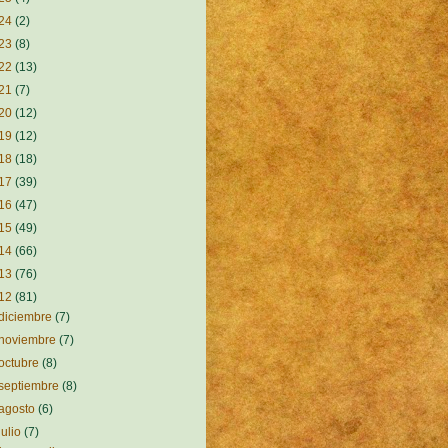
24
(2)
23
(8)
22
(13)
21
(7)
20
(12)
19
(12)
18
(18)
17
(39)
16
(47)
15
(49)
14
(66)
13
(76)
12
(81)
diciembre
(7)
noviembre
(7)
octubre
(8)
septiembre
(8)
agosto
(6)
julio
(7)