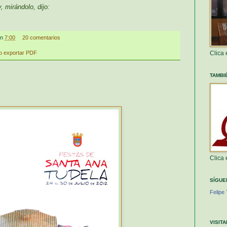
, mirándolo, dijo:
en
7:00
20 comentarios
Clica
TAMBI
Clica
SÍGUE
Felipe 
VISIT