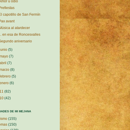
Amor u odio
Prefiestas
El capotillo de San Fermín
Pax avant
Música al atardecer
... en esa de Roncesvalles
Segundo aniversario
junio
(5)
mayo
(7)
abril
(7)
marzo
(8)
febrero
(5)
enero
(6)
11
(82)
10
(42)
DADES DE MI MEJANA
ismo
(155)
emas
(150)