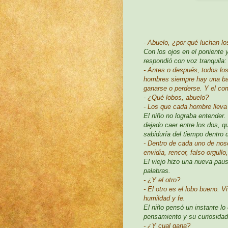
- Abuelo, ¿por qué luchan l
Con los ojos en el poniente y
respondió con voz tranquila:
- Antes o después, todos lo
hombres siempre hay una bat
ganarse o perderse. Y el co
- ¿Qué lobos, abuelo?
- Los que cada hombre lleva 
El niño no lograba entender.
dejado caer entre los dos, qu
sabiduría del tiempo dentro 
- Dentro de cada uno de nos
envidia, rencor, falso orgull
El viejo hizo una nueva paus
palabras.
- ¿Y el otro?
- El otro es el lobo bueno. 
humildad y fe.
El niño pensó un instante lo
pensamiento y su curiosidad
- ¿Y cual gana?