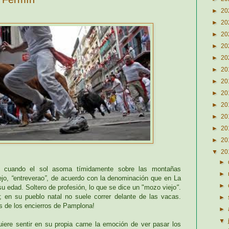
►
20
►
20
►
20
►
20
►
20
►
20
►
20
►
20
►
20
►
20
►
20
►
20
▼
20
►
, cuando el sol asoma tímidamente sobre las montañas
►
ejo,
“
entreverao
”
, de acuerdo con la denominación que en La
►
su edad. Soltero de profesión, lo que se dice un "mozo viejo
"
.
o; en su pueblo natal no suele correr delante de las vacas.
►
s de los encierros de Pamplona!
►
▼
iere sentir en su propia carne la emoción de ver pasar los