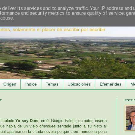
deliver its services and to analyze traffic. Your IP address and
formance and security metrics to ensure quality of service, ge
 abuse.
Origen
Índice
Temas
Ubicaciones
Efemérides
M
12
ESTE 
titulado
Yo soy Dios
; en él Giorgio Faletti, su autor, inserta
que habla de un viejo
cherokee
sentado junto a su nieto al
 cual aparece en la citada novela porque creo merece la pena