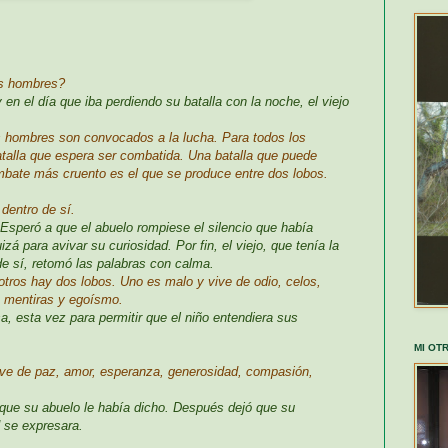
os hombres?
 en el día que iba perdiendo su batalla con la noche, el viejo
s hombres son convocados a la lucha. Para todos los
alla que espera ser combatida. Una batalla que puede
mbate más cruento es el que se produce entre dos lobos.
dentro de sí.
 Esperó a que el abuelo rompiese el silencio que había
izá para avivar su curiosidad. Por fin, el viejo, que tenía la
de sí, retomó las palabras con calma.
otros hay dos lobos. Uno es malo y vive de odio, celos,
o, mentiras y egoísmo.
a, esta vez para permitir que el niño entendiera sus
MI OT
Vive de paz, amor, esperanza, generosidad, compasión,
 que su abuelo le había dicho. Después dejó que su
 se expresara.