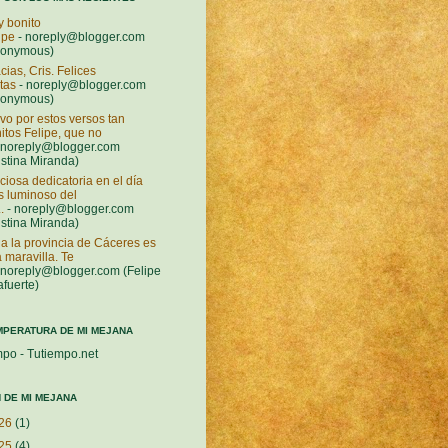
 bonito
ipe
- noreply@blogger.com
nonymous)
cias, Cris. Felices
stas
- noreply@blogger.com
nonymous)
vo por estos versos tan
itos Felipe, que no
 noreply@blogger.com
istina Miranda)
ciosa dedicatoria en el día
 luminoso del
.
- noreply@blogger.com
istina Miranda)
a la provincia de Cáceres es
 maravilla. Te
 noreply@blogger.com (Felipe
afuerte)
MPERATURA DE MI MEJANA
mpo - Tutiempo.net
 DE MI MEJANA
26
(1)
25
(4)