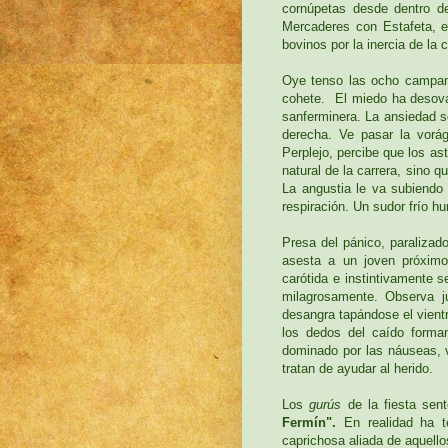
cornúpetas desde dentro de
Mercaderes con Estafeta, en
bovinos por la inercia de la c
Oye tenso las ocho campana
cohete. El miedo ha desova
sanferminera. La ansiedad s
derecha. Ve pasar la vorá
Perplejo, percibe que los a
natural de la carrera, sino q
La angustia le va subiendo
respiración. Un sudor frío h
Presa del pánico, paralizado
asesta a un joven próximo. 
carótida e instintivamente 
milagrosamente. Observa j
desangra tapándose el vien
los dedos del caído forma
dominado por las náuseas, v
tratan de ayudar al herido.
Los
gurús
de la fiesta sen
Fermín".
En realidad ha te
caprichosa aliada de aquello