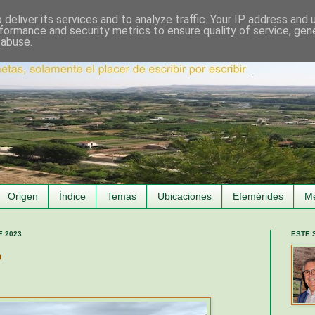
deliver its services and to analyze traffic. Your IP address and
formance and security metrics to ensure quality of service, ge
 abuse.
Origen
Índice
Temas
Ubicaciones
Efemérides
M
E 2023
ESTE 
o