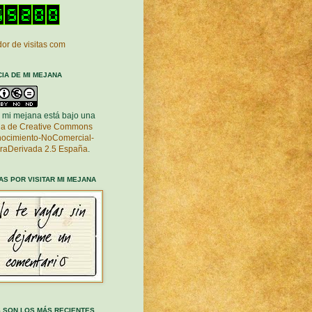
or de visitas com
CIA DE MI MEJANA
 mi mejana está bajo una
cia de Creative Commons
ocimiento-NoComercial-
raDerivada 2.5 España
.
AS POR VISITAR MI MEJANA
 SON LOS MÁS RECIENTES