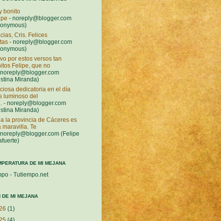
 bonito
ipe
- noreply@blogger.com
nonymous)
cias, Cris. Felices
stas
- noreply@blogger.com
nonymous)
vo por estos versos tan
itos Felipe, que no
 noreply@blogger.com
istina Miranda)
ciosa dedicatoria en el día
 luminoso del
.
- noreply@blogger.com
istina Miranda)
a la provincia de Cáceres es
 maravilla. Te
 noreply@blogger.com (Felipe
afuerte)
MPERATURA DE MI MEJANA
mpo - Tutiempo.net
 DE MI MEJANA
26
(1)
25
(4)