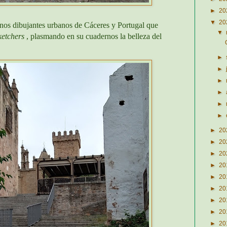
►
20
▼
20
nos dibujantes urbanos de Cáceres y Portugal que
▼
ketchers
, plasmando en su cuadernos la belleza del
►
►
►
►
►
►
►
20
►
20
►
20
►
20
►
20
►
20
►
20
►
20
►
20