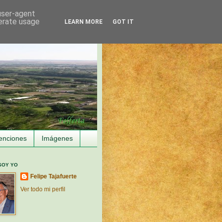
 user-agent
nerate usage
LEARN MORE
GOT IT
enciones
Imágenes
SOY YO
Felipe Tajafuerte
Ver todo mi perfil