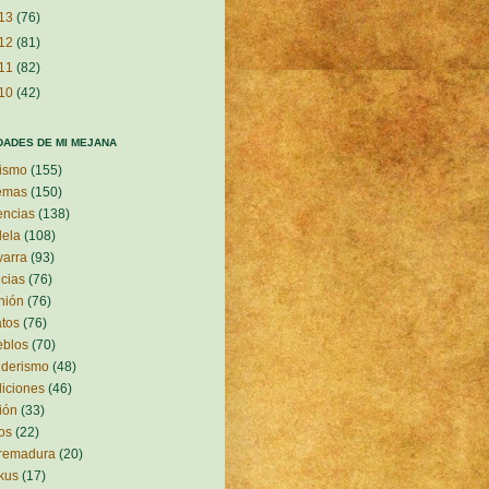
13
(76)
12
(81)
11
(82)
10
(42)
DADES DE MI MEJANA
ismo
(155)
emas
(150)
encias
(138)
ela
(108)
arra
(93)
icias
(76)
nión
(76)
atos
(76)
eblos
(70)
nderismo
(48)
diciones
(46)
ción
(33)
ros
(22)
tremadura
(20)
kus
(17)