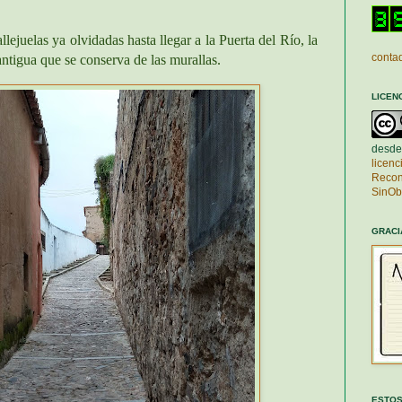
ejuelas ya olvidadas hasta llegar a la Puerta del Río, la
contad
tigua que se conserva de las murallas.
LICEN
desde
licen
Recon
SinOb
GRACI
ESTOS