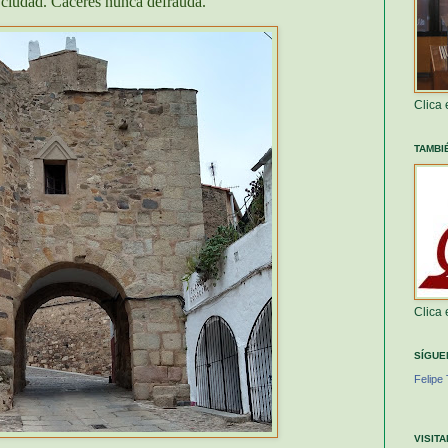
 ciudad. Cáceres nunca defrauda.
Clica
TAMBI
Clica
SÍGUE
Felipe 
VISIT