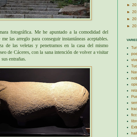
►
20
►
20
►
20
►
20
mara fotográfica. Me he apuntado a la comodidad del
 me las arreglo para conseguir instantáneas aceptables.
VARIE
za de las veletas y penetramos en la casa del mismo
Tur
eo de Cáceres, con la sana intención de volver a visitar
po
 sus entrañas.
viv
Tud
Nav
not
opi
rel
Pu
se
tra
fic
lib
Ex
hai