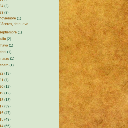
24
(2)
23
(8)
noviembre
(1)
Cáceres, de nuevo
septiembre
(1)
julio
(2)
mayo
(1)
abril
(1)
marzo
(1)
enero
(1)
22
(13)
21
(7)
20
(12)
19
(12)
18
(18)
17
(39)
16
(47)
15
(49)
14
(66)