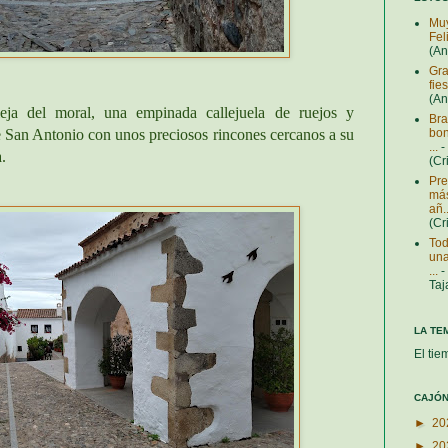
Muy
Fel
(A
Gra
fie
(A
eja del moral, una empinada callejuela de ruejos y
Bra
bon
e San Antonio con unos preciosos rincones cercanos a su
...
-
a.
(Cr
Pre
más
añ..
(Cr
Tod
una
...
-
Taj
LA TE
El tie
CAJÓN
►
20
►
20