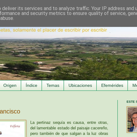
deliver its services and to analyze traffic. Your IP address and
formance and security metrics to ensure quality of service, ge
 abuse.
Origen
Índice
Temas
Ubicaciones
Efemérides
M
ESTE 
ancisco
La pertinaz sequía es causa, entre otras,
del lamentable estado del paisaje cacereño,
pero también de que salgan a la luz obras