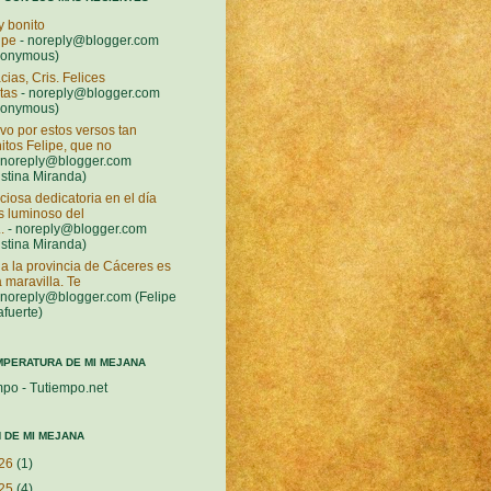
 bonito
ipe
- noreply@blogger.com
nonymous)
cias, Cris. Felices
stas
- noreply@blogger.com
nonymous)
vo por estos versos tan
itos Felipe, que no
 noreply@blogger.com
istina Miranda)
ciosa dedicatoria en el día
 luminoso del
.
- noreply@blogger.com
istina Miranda)
a la provincia de Cáceres es
 maravilla. Te
 noreply@blogger.com (Felipe
afuerte)
MPERATURA DE MI MEJANA
mpo - Tutiempo.net
 DE MI MEJANA
26
(1)
25
(4)