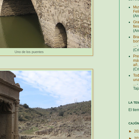
Muy
Fel
(A
Gra
fie
(A
Bra
bon
...
-
(Cr
Uno de los puentes
Pre
más
añ..
(Cr
Tod
una
...
-
Taj
LA TE
El tie
CAJÓN
►
20
►
20