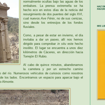
normalmente ocultas bajo las aguas de los
embalses. La prensa extremeña se ha
HAZ D
FAVOR
hecho eco en estos días de la noticia del
resurgimiento de dos puentes del siglo XVI,
cual nuevos
Ave Fénix
, no de sus cenizas,
sino desde los entresijos de los fondos
MIS L
fluviales.
Como, a pesar de estar en invierno, el día
invitaba a dar un paseo, allí nos hemos
dirigido para comprobar
in situ
este hecho
insólito. El lugar se encuentra a unos diez
kilómetros de Cáceres, en dirección hacia
Torrejón El Rubio.
Al cabo de quince minutos, abandonamos
la carretera y por un estrecho camino
o del río. Numerosos vehículos de curiosos como nosotros
de los lados. Encontramos un espacio para aparcar bajo el
ío Almonte.