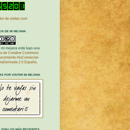
or de visitas com
CIA DE MI MEJANA
 mi mejana está bajo una
cia de Creative Commons
ocimiento-NoComercial-
raDerivada 2.5 España
.
AS POR VISITAR MI MEJANA
 SON LOS MÁS RECIENTES