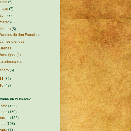
junio
(5)
mayo
(7)
abril
(7)
marzo
(8)
febrero
(5)
Puentes de don Francisco
Carnestolendas
Sirenas
Banu Qasi (2)
La primera vez
enero
(6)
11
(82)
10
(42)
DADES DE MI MEJANA
ismo
(155)
emas
(150)
encias
(138)
ela
(108)
arra
(93)