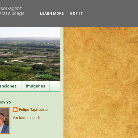
 user-agent
nerate usage
LEARN MORE
GOT IT
enciones
Imágenes
SOY YO
Felipe Tajafuerte
Ver todo mi perfil