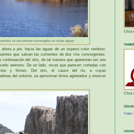
Clica
puentes se encuentran sumergidos en estas aguas
TAMBI
ahora a pie, hacia las aguas de un espeso color verdoso.
entes que salvan las corrientes de dos ríos convergentes.
 continuación del otro, de tal manera que aparentan ser uno
uelo arenoso. De un lado, rocas que parecen cortadas con
ctos y firmes. Del otro, el cauce del río, a cuyas
doras del entorno, se aproximan limos agrietados y resecos
Clica
SÍGUE
Felipe 
VISIT