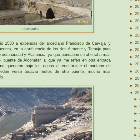
►
20
►
20
►
20
►
20
La hornacina
►
20
►
20
ño 1530 a expensas del arcediano Francisco de Carvajal y
eres, en la confluencia de los ríos Almonte y Tamuja para
►
20
tre ésta ciudad y Plasencia, ya que pensaban se ahorraba más
►
20
l puente de Alconétar, al que ya me referí en otra entrada
►
20
ina quedaron bajo las aguas al construirse el pantano de
►
20
ueden verse todavía restos de otro puente, mucho más
do.
►
20
►
20
▼
20
►
►
►
►
►
►