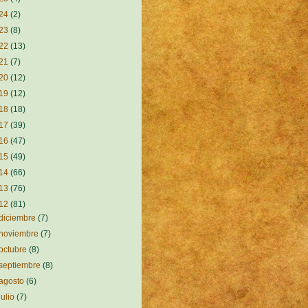
24
(2)
23
(8)
22
(13)
21
(7)
20
(12)
19
(12)
18
(18)
17
(39)
16
(47)
15
(49)
14
(66)
13
(76)
12
(81)
diciembre
(7)
noviembre
(7)
octubre
(8)
septiembre
(8)
agosto
(6)
julio
(7)