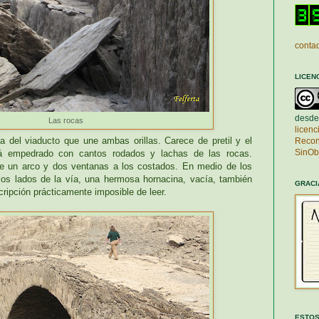
contad
LICEN
desde
Las rocas
licen
 del viaducto que une ambas orillas. Carece de pretil y el
Recon
SinOb
tá empedrado con cantos rodados y lachas de las rocas.
e un arco y dos ventanas a los costados. En medio de los
los lados de la vía, una hermosa hornacina, vacía, también
GRACI
ripción prácticamente imposible de leer.
ESTOS