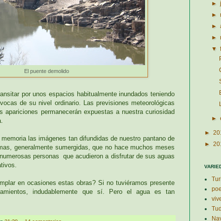
►
►
►
►
▼
El puente demolido
ansitar por unos espacios habitualmente inundados teniendo
ívocas de su nivel ordinario. Las previsiones meteorológicas
es apariciones permanecerán expuestas a nuestra curiosidad
►
a.
►
20
 memoria las imágenes tan difundidas de nuestro pantano de
►
20
ermas, generalmente sumergidas, que no hace muchos meses
de numerosas personas que acudieron a disfrutar de sus aguas
tivos.
VARIE
Tur
mplar en ocasiones estas obras? Si no tuviéramos presente
po
amientos, indudablemente que sí. Pero el agua es tan
viv
Tud
Nav