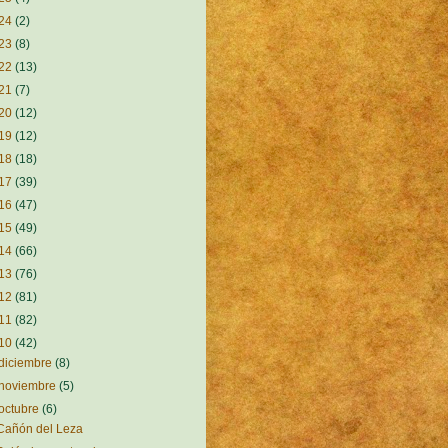
24
(2)
23
(8)
22
(13)
21
(7)
20
(12)
19
(12)
18
(18)
17
(39)
16
(47)
15
(49)
14
(66)
13
(76)
12
(81)
11
(82)
10
(42)
diciembre
(8)
noviembre
(5)
octubre
(6)
Cañón del Leza