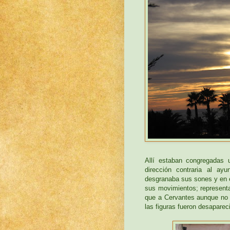
Allí estaban congregadas
dirección contraria al ay
desgranaba sus sones y en el
sus movimientos; represent
que a Cervantes aunque no e
las figuras fueron desaparec