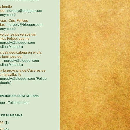
 bonito
ipe
- noreply@blogger.com
nonymous)
cias, Cris. Felices
stas
- noreply@blogger.com
nonymous)
vo por estos versos tan
itos Felipe, que no
 noreply@blogger.com
istina Miranda)
ciosa dedicatoria en el día
 luminoso del
.
- noreply@blogger.com
istina Miranda)
a la provincia de Cáceres es
 maravilla. Te
 noreply@blogger.com (Felipe
afuerte)
MPERATURA DE MI MEJANA
mpo - Tutiempo.net
 DE MI MEJANA
26
(1)
25
(4)