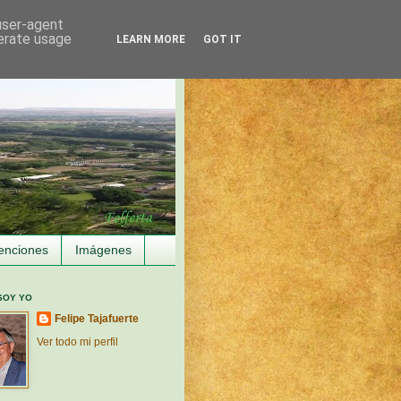
 user-agent
nerate usage
LEARN MORE
GOT IT
enciones
Imágenes
SOY YO
Felipe Tajafuerte
Ver todo mi perfil