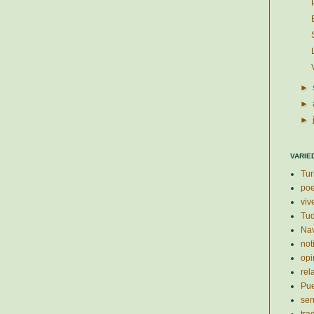
►
►
►
VARIE
Tur
po
viv
Tud
Nav
not
opi
rel
Pu
se
tra