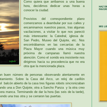
Como quiera que arribamos a una buena
hora, decidimos dedicar unas horas a
HAZ D
FAVOR
conocer la ciudad.
Provistos del correspondiente plano
comenzamos a deambular por sus calles y
MIS L
encaminamos nuestros pasos, tras algunas
vacilaciones, a visitar lo que nos pareció
más interesante:
la Catedral
, iglesia de
San Pedro, Museo del Quijote, etc. Nos
encontrábamos en las cercanías de
la
Plaza
Mayor
cuando una música muy
próxima de campanas llamó nuestra
atención. Como el sonido era insistente nos
dirigimos hacia su procedencia que no era
otra que la mencionada plaza.
 un buen número de personas observando atentamente en
untamiento. Sobre
la Casa
del Arco, un reloj de carillón
 balcón abierto de la casa tres figuras robots sincronizaban
ando una a Don Quijote, otra a Sancho Panza y la otra creo
ra manca. Terminando de dar la hora (las seis de la tarde),
iendo una tras otra y se cerraron las puertas.