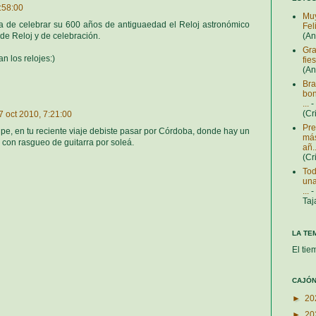
:58:00
Muy
a de celebrar su 600 años de antiguaedad el Reloj astronómico
Fel
de Reloj y de celebración.
(A
Gra
n los relojes:)
fie
(A
Bra
bon
...
-
(Cr
7 oct 2010, 7:21:00
Pre
pe, en tu reciente viaje debiste pasar por Córdoba, donde hay un
más
s con rasgueo de guitarra por soleá.
añ..
(Cr
Tod
una
...
-
Taj
LA TE
El tie
CAJÓN
►
20
►
20