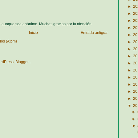
►
20
►
20
►
20
o aunque sea anónimo. Muchas gracias por tu atención.
►
20
Inicio
Entrada antigua
►
20
ios (Atom)
►
20
►
20
►
20
►
20
►
20
►
20
►
20
►
20
►
20
▼
20
►
►
▼