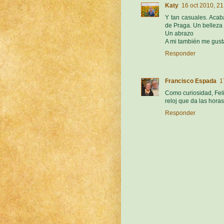
Katy
16 oct 2010, 21
Y tan casuales. Acab
de Praga. Un belleza 
Un abrazo
A mi también me gusta
Responder
Francisco Espada
1
Como curiosidad, Feli
reloj que da las hora
Responder