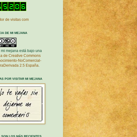
or de visitas com
CIA DE MI MEJANA
 mi mejana está bajo una
cia de Creative Commons
ocimiento-NoComercial-
raDerivada 2.5 España
.
AS POR VISITAR MI MEJANA
 SON LOS MÁS RECIENTES