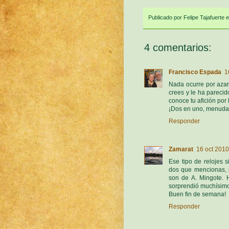
Publicado por
Felipe Tajafuerte
4 comentarios:
Francisco Espada
1
Nada ocurre por azar
crees y le ha parecid
conoce tu afición por 
¡Dos en uno, menuda 
Responder
Zamarat
16 oct 2010
Ese tipo de relojes 
dos que mencionas, p
son de A. Mingote. 
sorprendió muchísim
Buen fin de semana!
Responder