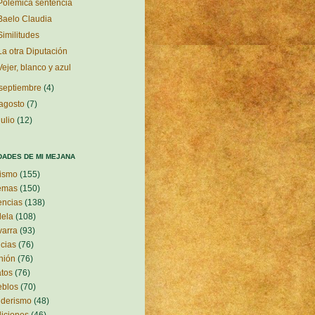
Polémica sentencia
Baelo Claudia
Similitudes
La otra Diputación
Vejer, blanco y azul
septiembre
(4)
agosto
(7)
julio
(12)
DADES DE MI MEJANA
ismo
(155)
emas
(150)
encias
(138)
ela
(108)
arra
(93)
icias
(76)
nión
(76)
atos
(76)
eblos
(70)
nderismo
(48)
diciones
(46)