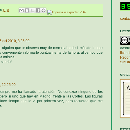
en
1:10
contad
LICEN
6 oct 2010, 8:36:00
: alguien que te observa muy de cerca sabe de ti más de lo que
desde
o conveniente informarte puntualmente de la hora, al tiempo que
licen
la música.
Recon
suerte!
SinOb
GRACI
, 12:25:00
siempre me ha llamado la atención. No conozco ninguno de los
ero sí uno que hay en Madrid, frente a las Cortes. Las figuras
Hace tiempo que lo vi por primera vez, pero recuerdo que me
o.
ESTOS