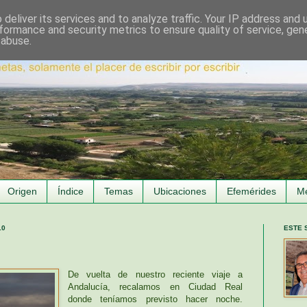
deliver its services and to analyze traffic. Your IP address and
formance and security metrics to ensure quality of service, ge
 abuse.
Origen
Índice
Temas
Ubicaciones
Efemérides
M
10
ESTE 
De vuelta de nuestro reciente viaje a
Andalucía, recalamos en Ciudad Real
donde teníamos previsto hacer noche.