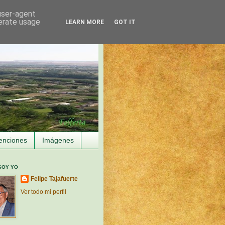
 user-agent
nerate usage
LEARN MORE
GOT IT
enciones
Imágenes
SOY YO
Felipe Tajafuerte
Ver todo mi perfil