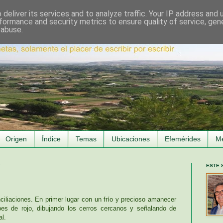
deliver its services and to analyze traffic. Your IP address and
formance and security metrics to ensure quality of service, ge
 abuse.
Origen
Índice
Temas
Ubicaciones
Efemérides
M
7
ESTE 
ciliaciones. En primer lugar con un frío y precioso amanecer
bes de rojo, dibujando los cerros cercanos y señalando de
al.