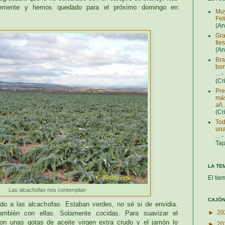
lemente y hemos quedado para el próximo domingo en
Muy
Fel
(A
Gra
fie
(A
Bra
bon
...
-
(Cr
Pre
más
añ..
(Cr
Tod
una
...
-
Taj
LA TE
El tie
Las alcachofas nos contemplan
CAJÓN
o a las alcachofas. Estaban verdes, no sé si de envidia.
►
20
ambién con ellas. Solamente cocidas. Para suavizar el
con unas gotas de aceite virgen extra crudo y el jamón lo
►
20