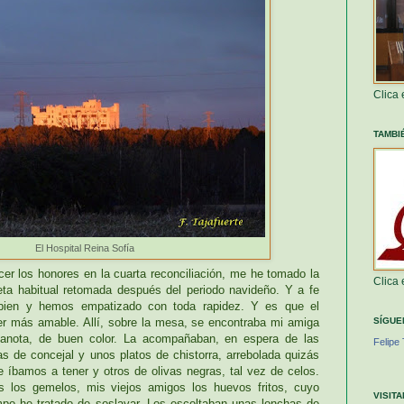
Clica
TAMBI
El Hospital Reina Sofía
cer los honores en la cuarta reconciliación, me he tomado la
Clica
eta habitual retomada después del periodo navideño. Y a fe
bien y hemos empatizado con toda rapidez. Y es que el
er más amable. Allí, sobre la mesa, se encontraba mi amiga
SÍGUE
 sanota, de buen color. La acompañaban, en espera de las
Felipe 
s de concejal y unos platos de chistorra, arrebolada quizás
e íbamos a tener y otros de olivas negras, tal vez de celos.
s los gemelos, mis viejos amigos los huevos fritos, cuyo
VISIT
mpo he tratado de soslayar. Los escoltaban unas lonchas de