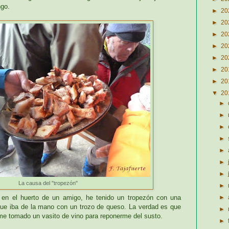
ngo.
►
20
►
20
►
20
►
20
►
20
►
20
►
20
▼
20
►
►
►
►
►
►
►
La causa del "tropezón"
►
 en el huerto de un amigo, he tenido un tropezón con una
►
que iba de la mano con un trozo de queso. La verdad es que
►
me tomado un vasito de vino para reponerme del susto.
►