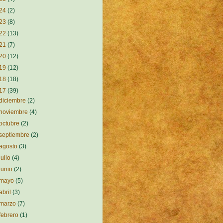
24
(2)
23
(8)
22
(13)
21
(7)
20
(12)
19
(12)
18
(18)
17
(39)
diciembre
(2)
noviembre
(4)
octubre
(2)
septiembre
(2)
agosto
(3)
julio
(4)
junio
(2)
mayo
(5)
abril
(3)
marzo
(7)
febrero
(1)