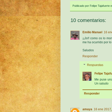
Publicado por
Felipe Tajafuerte
10 comentarios:
Emilio Manuel
16 en
¡¡Jo!! como os lo mo
me ha ocurrido por lo 
Saludos
Responder
Respuestas
Felipe Tajaf
Me puse unas
Un saludo
Responder
amaya
16 ene 2017,