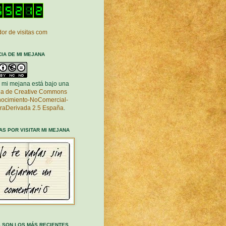
or de visitas com
CIA DE MI MEJANA
 mi mejana está bajo una
cia de Creative Commons
ocimiento-NoComercial-
raDerivada 2.5 España
.
AS POR VISITAR MI MEJANA
 SON LOS MÁS RECIENTES