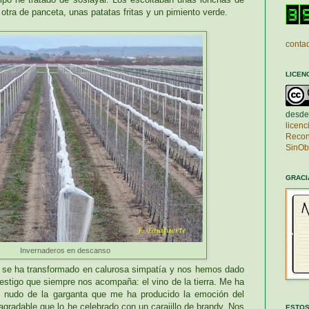
otra de panceta, unas patatas fritas y un pimiento verde.
contad
LICEN
desde
licen
Recon
SinOb
GRACI
Invernaderos en descanso
l se ha transformado en calurosa simpatía y nos hemos dado
estigo que siempre nos acompaña: el vino de la tierra. Me ha
el nudo de la garganta que me ha producido la emoción del
agradable que lo he celebrado con un carajillo de brandy. Nos
ESTOS