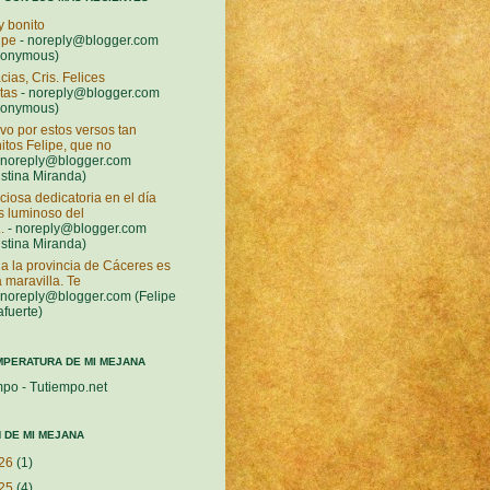
 bonito
ipe
- noreply@blogger.com
nonymous)
cias, Cris. Felices
stas
- noreply@blogger.com
nonymous)
vo por estos versos tan
itos Felipe, que no
 noreply@blogger.com
istina Miranda)
ciosa dedicatoria en el día
 luminoso del
.
- noreply@blogger.com
istina Miranda)
a la provincia de Cáceres es
 maravilla. Te
 noreply@blogger.com (Felipe
afuerte)
MPERATURA DE MI MEJANA
mpo - Tutiempo.net
 DE MI MEJANA
26
(1)
25
(4)