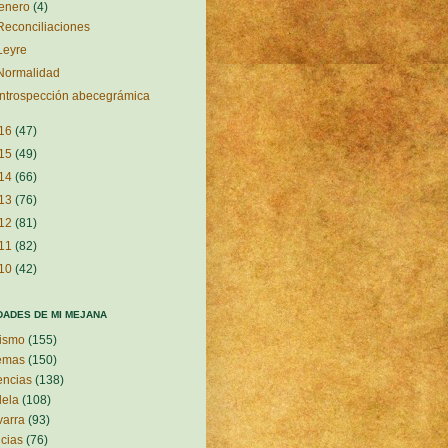
enero
(4)
Reconciliaciones
Leyre
Normalidad
Introspección abecegrámica
16
(47)
15
(49)
14
(66)
13
(76)
12
(81)
11
(82)
10
(42)
DADES DE MI MEJANA
ismo
(155)
emas
(150)
encias
(138)
ela
(108)
arra
(93)
icias
(76)