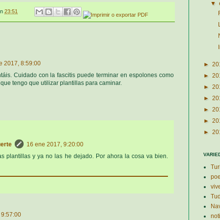
▼
en
23:51
e 2017, 8:59:00
►
20
ntáis. Cuidado con la fascitis puede terminar en espolones como
►
20
que tengo que utilizar plantillas para caminar.
►
20
►
20
►
20
►
20
►
20
uerte
16 ene 2017, 9:20:00
VARIE
 plantillas y ya no las he dejado. Por ahora la cosa va bien.
Tur
po
viv
Tud
Nav
 9:57:00
not