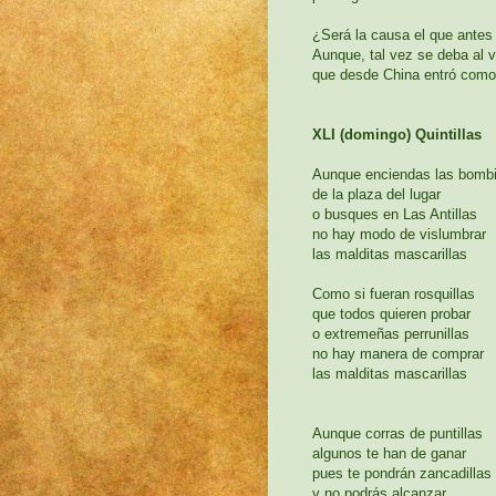
¿Será la causa el que antes
Aunque, tal vez se deba al v
que desde China entró como 
XLI (domingo) Quintillas
Aunque enciendas las bombi
de la plaza del lugar
o busques en Las Antillas
no hay modo de vislumbrar
las malditas mascarillas
Como si fueran rosquillas
que todos quieren probar
o extremeñas perrunillas
no hay manera de comprar
las malditas mascarillas
Aunque corras de puntillas
algunos te han de ganar
pues te pondrán zancadillas
y no podrás alcanzar