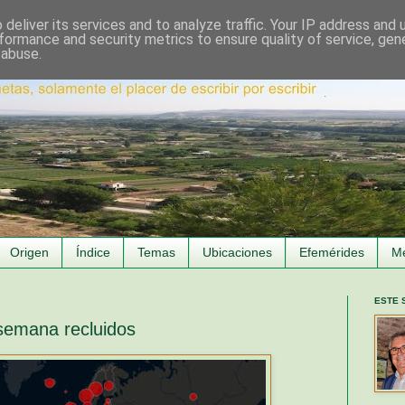
deliver its services and to analyze traffic. Your IP address and
formance and security metrics to ensure quality of service, ge
 abuse.
Origen
Índice
Temas
Ubicaciones
Efemérides
M
ESTE 
semana recluidos