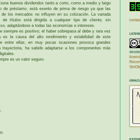
na buenos dividendos tanto a corto, como a medio y largo
to de préstamo, está exento de prima de riesgo ya que las
 de los mercados no influyen en su cotización. La variada
de títulos está dirigida a cualquier tipo de cliente, sin
contad
sexo, adaptándose a todas las economías e intereses.
siempre es positivo; el haber sobrepasa al debe y rara vez
LICEN
a es la causa del alto rendimiento y estabilidad de este
e entre ellas, en muy pocas ocasiones provoca grandes
ada trayectoria, ha sabido adaptarse a los componentes más
desde
digitales.
licen
mpre es un valor seguro.
Recon
SinOb
GRACI
,
o.
ESTOS