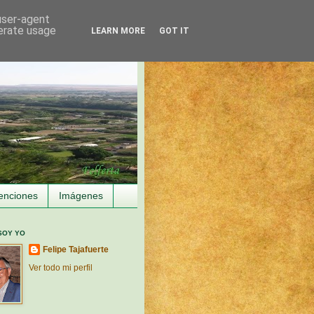
 user-agent
nerate usage
LEARN MORE
GOT IT
enciones
Imágenes
SOY YO
Felipe Tajafuerte
Ver todo mi perfil