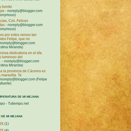
 bonito
ipe
- noreply@blogger.com
nonymous)
cias, Cris. Felices
stas
- noreply@blogger.com
nonymous)
vo por estos versos tan
itos Felipe, que no
 noreply@blogger.com
istina Miranda)
ciosa dedicatoria en el día
 luminoso del
.
- noreply@blogger.com
istina Miranda)
a la provincia de Cáceres es
 maravilla. Te
 noreply@blogger.com (Felipe
afuerte)
MPERATURA DE MI MEJANA
mpo - Tutiempo.net
 DE MI MEJANA
26
(1)
25
(4)