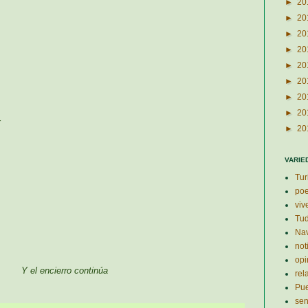
►
20
►
20
►
20
►
20
►
20
►
20
►
20
►
20
r
►
20
VARIE
Tur
po
viv
Tud
Nav
not
opi
Y el encierro continúa
rel
Pu
se