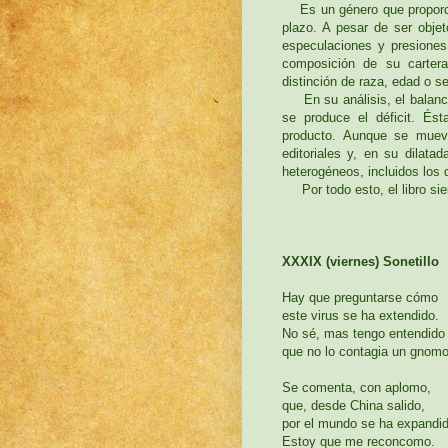
Es un género que proporcio
plazo. A pesar de ser obje
especulaciones y presiones
composición de su cartera 
distinción de raza, edad o 
En su análisis, el balance 
se produce el déficit. Ést
producto. Aunque se muev
editoriales y, en su dilat
heterogéneos, incluidos los 
Por todo esto, el libro sie
XXXIX (viernes) Sonetillo
Hay que preguntarse cómo
este virus se ha extendido.
No sé, mas tengo entendido
que no lo contagia un gnomo
Se comenta, con aplomo,
que, desde China salido,
por el mundo se ha expandid
Estoy que me reconcomo.