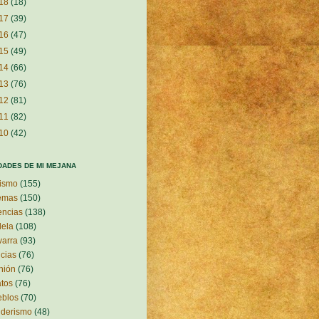
18
(18)
17
(39)
16
(47)
15
(49)
14
(66)
13
(76)
12
(81)
11
(82)
10
(42)
DADES DE MI MEJANA
ismo
(155)
emas
(150)
encias
(138)
ela
(108)
arra
(93)
icias
(76)
nión
(76)
atos
(76)
eblos
(70)
nderismo
(48)