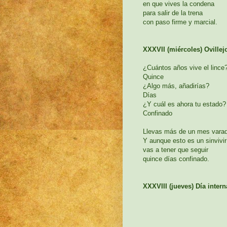
en que vives la condena
para salir de la trena
con paso firme y marcial.
XXXVII (miércoles) Ovillej
¿Cuántos años vive el lince
Quince
¿Algo más, añadirías?
Días
¿Y cuál es ahora tu estado?
Confinado
Llevas más de un mes vara
Y aunque esto es un sinvivir
vas a tener que seguir
quince días confinado.
XXXVIII (jueves) Día intern