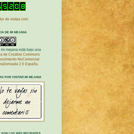
or de visitas com
CIA DE MI MEJANA
 mi mejana está bajo una
cia de Creative Commons
ocimiento-NoComercial-
raDerivada 2.5 España
.
AS POR VISITAR MI MEJANA
 SON LOS MÁS RECIENTES