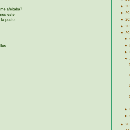
►
20
 me afeitaba?
►
20
irus este
►
20
la peste.
►
20
▼
20
►
►
llas
►
▼
►
►
►
20