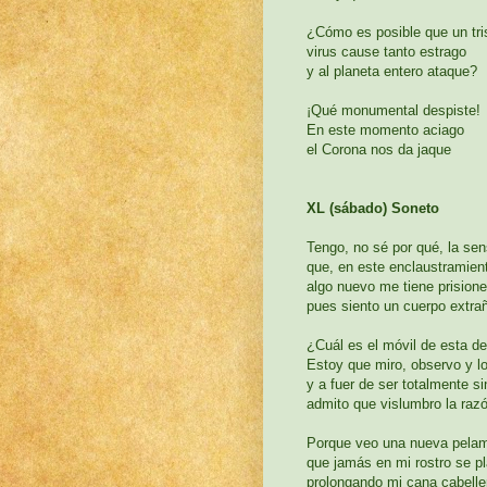
¿Cómo es posible que un tri
virus cause tanto estrago
y al planeta entero ataque?
¡Qué monumental despiste!
En este momento aciago
el Corona nos da jaque
XL (sábado) Soneto
Tengo, no sé por qué, la se
que, en este enclaustramient
algo nuevo me tiene prisione
pues siento un cuerpo extra
¿Cuál es el móvil de esta d
Estoy que miro, observo y lo
y a fuer de ser totalmente si
admito que vislumbro la raz
Porque veo una nueva pela
que jamás en mi rostro se 
prolongando mi cana cabelle