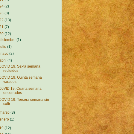
24
(2)
23
(8)
22
(13)
21
(7)
20
(12)
diciembre
(1)
julio
(1)
mayo
(2)
abril
(4)
COVID 19. Sexta semana
recluidos
COVID 19. Quinta semana
varados
C0VID 19. Cuarta semana
encerrados
COVID 19. Tercera semana sin
salir
marzo
(3)
enero
(1)
19
(12)