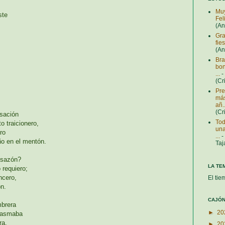
Muy
ste
Fel
(A
Gra
fie
(A
Bra
bon
...
-
(Cr
Pre
más
añ..
(Cr
nsación
Tod
o traicionero,
una
ro
...
-
ño en el mentón.
Taj
esazón?
LA TE
 requiero;
ncero,
El tie
ón.
CAJÓN
mbrera
►
20
plasmaba
ra.
►
20