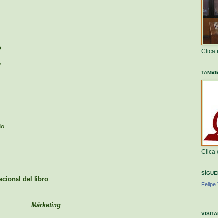
o
Clica
?
TAMBI
do
Clica
SÍGUE
acional del libro
Felipe 
Márketing
VISIT