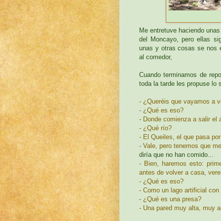
Me entretuve haciendo unas 
del Moncayo, pero ellas si
unas y otras cosas se nos 
al comedor,
Cuando terminamos de repon
toda la tarde les propuse lo 
- ¿Queréis que vayamos a ve
- ¿Qué es eso?
- Donde comienza a salir el 
- ¿Qué río?
- El Queiles, el que pasa po
- Vale, pero tenemos que m
diría que no han comido...
- Bien, haremos esto: prim
antes de volver a casa, ve
- ¿Qué es eso?
- Como un lago artificial co
- ¿Qué es una presa?
- Una pared muy alta, muy al