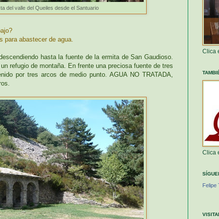
sta del valle del Queiles desde el Santuario
bajo?
as para abastecer de agua.
Clica
descendiendo hasta la fuente de la ermita de San Gaudioso.
n refugio de montaña. En frente una preciosa fuente de tres
TAMBI
tenido por tres arcos de medio punto. AGUA NO TRATADA,
ros.
Clica
SÍGUE
Felipe 
VISIT