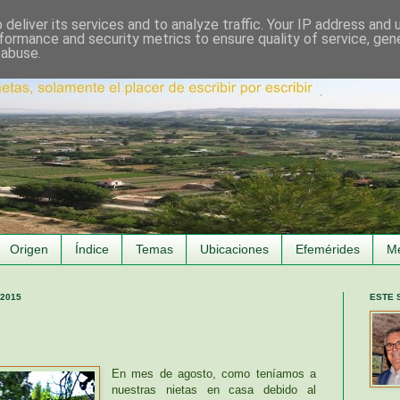
deliver its services and to analyze traffic. Your IP address and
formance and security metrics to ensure quality of service, ge
 abuse.
Origen
Índice
Temas
Ubicaciones
Efemérides
M
 2015
ESTE 
En mes de agosto, como teníamos a
nuestras nietas en casa debido al