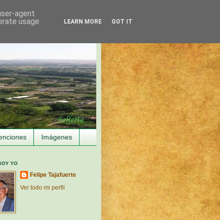
 user-agent
nerate usage
LEARN MORE
GOT IT
enciones
Imágenes
SOY YO
Felipe Tajafuerte
Ver todo mi perfil