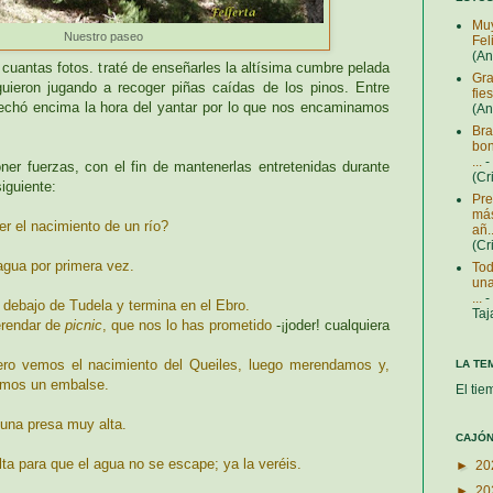
Muy
Nuestro paseo
Fel
(A
cuantas fotos. traté de enseñarles la altísima cumbre pelada
Gra
guieron jugando a recoger piñas caídas de los pinos. Entre
fie
echó encima la hora del yantar por lo que nos encaminamos
(A
Bra
bon
...
-
er fuerzas, con el fin de mantenerlas entretenidas durante
(Cr
siguiente:
Pre
más
r el nacimiento de un río?
añ..
(Cr
agua por primera vez.
Tod
una
...
-
r debajo de Tudela y termina en el Ebro.
Taj
erendar de
picnic
, que nos lo has prometido
-¡joder! cualquiera
ero vemos el nacimiento del Queiles, luego merendamos y,
LA TE
remos un embalse.
El tie
n una presa muy alta.
CAJÓN
ta para que el agua no se escape; ya la veréis.
►
20
►
20