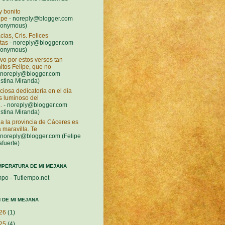
 bonito
ipe
- noreply@blogger.com
nonymous)
cias, Cris. Felices
stas
- noreply@blogger.com
nonymous)
vo por estos versos tan
itos Felipe, que no
 noreply@blogger.com
istina Miranda)
ciosa dedicatoria en el día
 luminoso del
.
- noreply@blogger.com
istina Miranda)
a la provincia de Cáceres es
 maravilla. Te
 noreply@blogger.com (Felipe
afuerte)
MPERATURA DE MI MEJANA
mpo - Tutiempo.net
 DE MI MEJANA
26
(1)
25
(4)