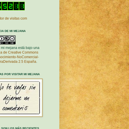
or de visitas com
CIA DE MI MEJANA
 mi mejana está bajo una
cia de Creative Commons
ocimiento-NoComercial-
raDerivada 2.5 España
.
AS POR VISITAR MI MEJANA
 SON LOS MÁS RECIENTES