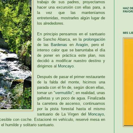
trabajo de sus padres, proyectamos
hacer una excursión con ellas para, a
HAZ D
FAVOR
la vez que las manteníamos
entretenidas, mostrarles algún lugar de
los alrededores.
MIS L
En principio pensamos en el santuario
de Sancho Abarca, en la
prolongación
de las
Bardenas
en
Aragón
, pero el
intenso calor que se barruntaba el día
de poner en práctica este plan, nos
decidió a modificar nuestro destino y
dirigirnos al
Moncayo
.
Después de pasar el primer restaurante
de la falda del monte, hicimos una
parada con el fin de, según dicen ellas,
tomar un "
vermutillo
"; en realidad, unas
galletas y un poco de agua. Finalizada
la carretera de ascenso, continuamos
por la pista forestal hasta el mismo
santuario de La Virgen del
Moncayo
,
cesible con coche. Estacioné mi vehículo, reservé mesa en
el humilde y solitario santuario.