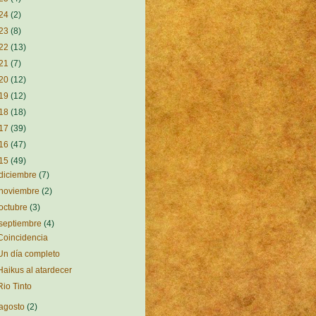
24
(2)
23
(8)
22
(13)
21
(7)
20
(12)
19
(12)
18
(18)
17
(39)
16
(47)
15
(49)
diciembre
(7)
noviembre
(2)
octubre
(3)
septiembre
(4)
Coincidencia
Un día completo
Haikus al atardecer
Rio Tinto
agosto
(2)