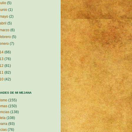
julio
(5)
junio
(1)
mayo
(2)
abril
(5)
marzo
(6)
febrero
(5)
enero
(7)
14
(66)
13
(76)
12
(81)
11
(82)
10
(42)
DADES DE MI MEJANA
ismo
(155)
emas
(150)
encias
(138)
ela
(108)
arra
(93)
icias
(76)