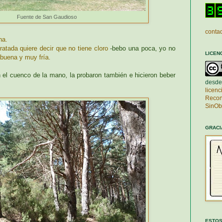
Fuente de San Gaudioso
contad
na.
ratada quiere decir que no tiene cloro
-bebo una poca, yo no
LICEN
buena y muy fría.
el cuenco de la mano, la probaron también e hicieron beber
desde
licen
Recon
SinOb
GRACI
ESTOS