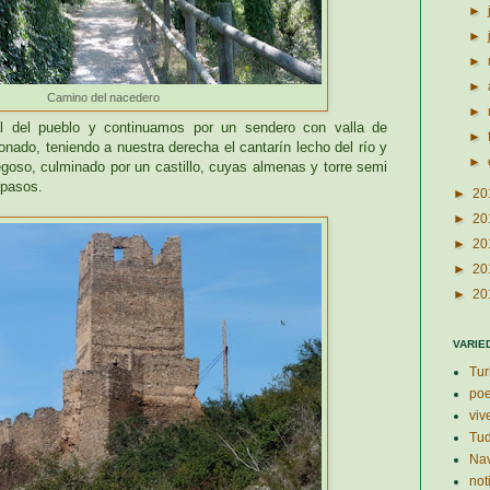
►
►
►
►
Camino del nacedero
►
al del pueblo y continuamos por un sendero con valla de
►
nado, teniendo a nuestra derecha el cantarín lecho del río y
►
egoso, culminado por un castillo, cuyas almenas y torre semi
 pasos.
►
20
►
20
►
20
►
20
►
20
VARIE
Tur
po
viv
Tud
Nav
not