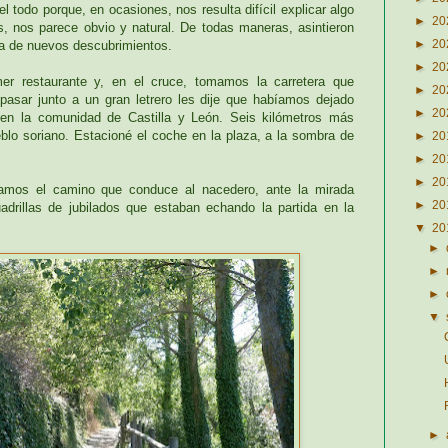
l todo porque, en ocasiones, nos resulta difícil explicar algo
►
20
, nos parece obvio y natural. De todas maneras, asintieron
►
20
va de nuevos descubrimientos.
►
20
er restaurante y, en el cruce, tomamos la carretera que
►
20
asar junto a un gran letrero les dije que habíamos dejado
►
20
en la comunidad de Castilla y León. Seis kilómetros más
blo soriano. Estacioné el coche en la plaza, a la sombra de
►
20
►
20
►
20
amos el camino que conduce al nacedero, ante la mirada
►
20
adrillas de jubilados que estaban echando la partida en la
▼
20
►
►
►
▼
►