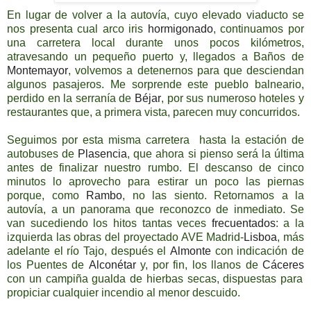
En lugar de volver a la autovía, cuyo elevado viaducto se
nos presenta cual arco iris
hormigonado
, continuamos por
una carretera local durante unos pocos kilómetros,
atravesando un pequeño puerto y, llegados a Baños de
Montemayor
, volvemos a detenernos para que desciendan
algunos pasajeros. Me sorprende este pueblo balneario,
perdido en la serranía de
Béjar
, por sus numeroso hoteles y
restaurantes que, a primera vista, parecen muy concurridos.
Seguimos por esta misma carretera hasta la estación de
autobuses de
Plasencia
, que ahora si pienso será la última
antes de finalizar nuestro rumbo. El descanso de cinco
minutos lo aprovecho para estirar un poco las piernas
porque, como
Rambo
, no las siento. Retornamos a la
autovía, a un panorama que reconozco de inmediato. Se
van sucediendo los hitos tantas veces
frecuentados
: a la
izquierda las obras del proyectado AVE Madrid-
Lisboa
, más
adelante el río Tajo, después el
Almonte
con indicación de
los Puentes de
Alconétar
y, por fin, los llanos de
Cáceres
con un campiña gualda de hierbas secas, dispuestas para
propiciar cualquier incendio al menor descuido.