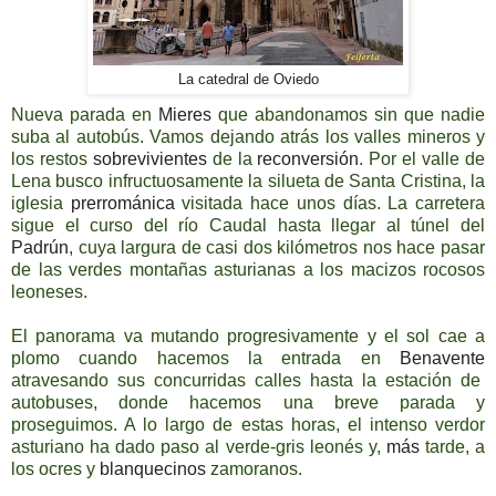
La catedral de Oviedo
Nueva parada en
Mieres
que abandonamos sin que nadie
suba al autobús. Vamos dejando atrás los valles mineros y
los restos
sobrevivientes
de la
reconversión
. Por el valle de
Lena busco infructuosamente la silueta de Santa Cristina, la
iglesia
prerrománica
visitada hace unos días. La carretera
sigue el curso del río Caudal hasta llegar al túnel del
Padrún
, cuya largura de casi dos kilómetros nos hace pasar
de las verdes montañas asturianas a los macizos rocosos
leoneses.
El panorama va mutando progresivamente y el sol cae a
plomo cuando hacemos la entrada en
Benavente
atravesando sus concurridas calles hasta la estación de
autobuses, donde hacemos una breve parada y
proseguimos. A lo largo de estas horas, el intenso verdor
asturiano ha dado paso al verde-gris leonés y,
más
tarde, a
los ocres y
blanquecinos
zamoranos.